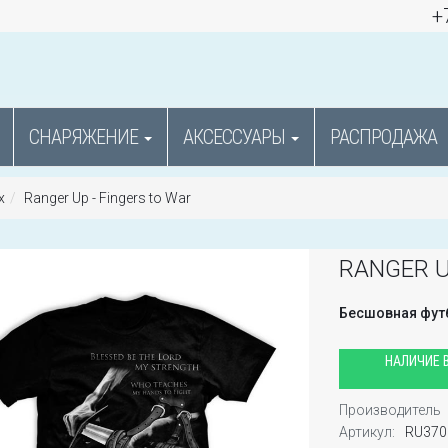
+
СНАРЯЖЕНИЕ
АКСЕССУАРЫ
РАСПРОДАЖА
х
Ranger Up - Fingers to War
RANGER U
Бесшовная футб
НАЛИЧИЕ В
Производитель
Артикул:
RU370