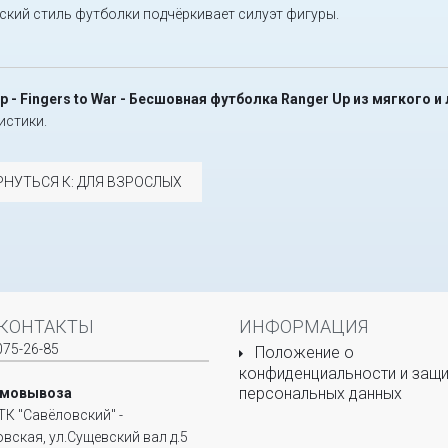
ский стиль футболки подчёркивает силуэт фигуры.
p - Fingers to War - Бесшовная футболка Ranger Up из мягкого и
истики.
РНУТЬСЯ К: ДЛЯ ВЗРОСЛЫХ
КОНТАКТЫ
ИНФОРМАЦИЯ
075-26-85
Положение о
конфиденциальности и защи
персональных данных
амовывоза
ТК "Савёловский" -
овская, ул.Сущевский вал д.5