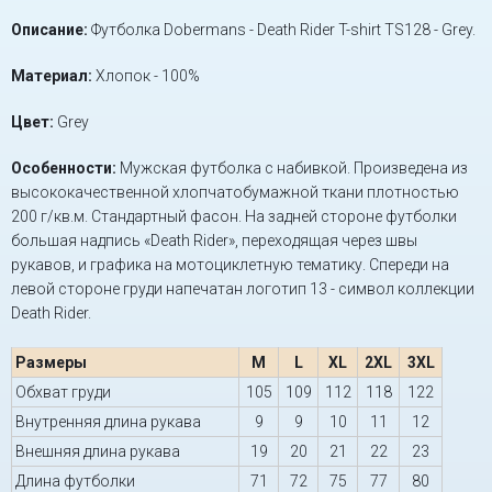
Описание:
Футболка Dobermans - Death Rider T-shirt TS128 - Grey.
Материал:
Хлопок - 100%
Цвет:
Grey
Особенности:
Мужская футболка с набивкой. Произведена из
высококачественной хлопчатобумажной ткани плотностью
200 г/кв.м. Стандартный фасон. На задней стороне футболки
большая надпись «Death Rider», переходящая через швы
рукавов, и графика на мотоциклетную тематику. Спереди на
левой стороне груди напечатан логотип 13 - символ коллекции
Death Rider.
Размеры
M
L
XL
2XL
3XL
Обхват груди
105
109
112
118
122
Внутренняя длина рукава
9
9
10
11
12
Внешняя длина рукава
19
20
21
22
23
Длина футболки
71
72
75
77
80