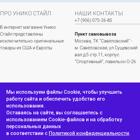
ПРО УНИКО СТАЙЛ
НАШИ КОНТАКТЫ
+7 (906) 075-26-85
В интернет магазине Унико
Стайл представлены
Пункт самовывоза
исключительно оригинальные
Москва, ТК "Савёловский" -
товары из США и Европы
м. Савёловская, ул.Сущевский
вал д.5 стр.11, корпус
"Спортивный", павильон О-26.
ИНФОРМАЦИЯ
ОБРАТНАЯ СВЯЗЬ
Мы используем файлы Сookie, чтобы улучшить
работу сайта и обеспечить удобство его
Положение о
Пожаловаться
использования.
конфиденциальности и
защите персональных
Оставаясь на сайте, вы соглашаетесь с
данных
использованием Cookie-файлов и на обработку
персональных данных
в соответствии с
Политикой конфиденциальности
.