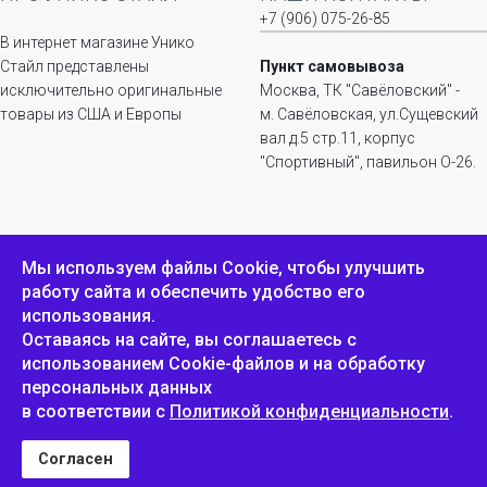
+7 (906) 075-26-85
В интернет магазине Унико
Стайл представлены
Пункт самовывоза
исключительно оригинальные
Москва, ТК "Савёловский" -
товары из США и Европы
м. Савёловская, ул.Сущевский
вал д.5 стр.11, корпус
"Спортивный", павильон О-26.
ИНФОРМАЦИЯ
ОБРАТНАЯ СВЯЗЬ
Мы используем файлы Сookie, чтобы улучшить
работу сайта и обеспечить удобство его
Положение о
Пожаловаться
использования.
конфиденциальности и
защите персональных
Оставаясь на сайте, вы соглашаетесь с
данных
использованием Cookie-файлов и на обработку
персональных данных
в соответствии с
Политикой конфиденциальности
.
Унико Стайл © 2007-2025
Согласен