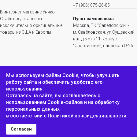
+7 (906) 075-26-85
В интернет магазине Унико
Стайл представлены
Пункт самовывоза
исключительно оригинальные
Москва, ТК "Савёловский" -
товары из США и Европы
м. Савёловская, ул.Сущевский
вал д.5 стр.11, корпус
"Спортивный", павильон О-26.
ИНФОРМАЦИЯ
ОБРАТНАЯ СВЯЗЬ
Мы используем файлы Сookie, чтобы улучшить
работу сайта и обеспечить удобство его
Положение о
Пожаловаться
использования.
конфиденциальности и
защите персональных
Оставаясь на сайте, вы соглашаетесь с
данных
использованием Cookie-файлов и на обработку
персональных данных
в соответствии с
Политикой конфиденциальности
.
Унико Стайл © 2007-2025
Согласен