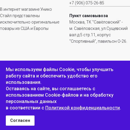
+7 (906) 075-26-85
В интернет магазине Унико
Стайл представлены
Пункт самовывоза
исключительно оригинальные
Москва, ТК "Савёловский" -
товары из США и Европы
м. Савёловская, ул.Сущевский
вал д.5 стр.11, корпус
"Спортивный", павильон О-26.
ИНФОРМАЦИЯ
ОБРАТНАЯ СВЯЗЬ
Мы используем файлы Сookie, чтобы улучшить
работу сайта и обеспечить удобство его
Положение о
Пожаловаться
использования.
конфиденциальности и
защите персональных
Оставаясь на сайте, вы соглашаетесь с
данных
использованием Cookie-файлов и на обработку
персональных данных
в соответствии с
Политикой конфиденциальности
.
Унико Стайл © 2007-2025
Согласен