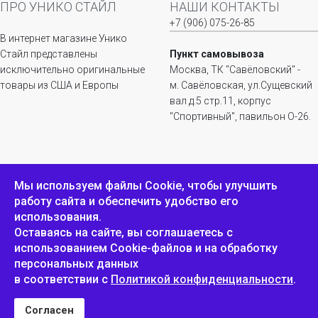
ПРО УНИКО СТАЙЛ
НАШИ КОНТАКТЫ
+7 (906) 075-26-85
В интернет магазине Унико
Стайл представлены
Пункт самовывоза
исключительно оригинальные
Москва, ТК "Савёловский" -
товары из США и Европы
м. Савёловская, ул.Сущевский
вал д.5 стр.11, корпус
"Спортивный", павильон О-26.
ИНФОРМАЦИЯ
ОБРАТНАЯ СВЯЗЬ
Мы используем файлы Сookie, чтобы улучшить
работу сайта и обеспечить удобство его
Положение о
Пожаловаться
использования.
конфиденциальности и
защите персональных
Оставаясь на сайте, вы соглашаетесь с
данных
использованием Cookie-файлов и на обработку
персональных данных
в соответствии с
Политикой конфиденциальности
.
Унико Стайл © 2007-2025
Согласен