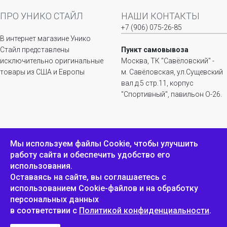
ПРО УНИКО СТАЙЛ
НАШИ КОНТАКТЫ
+7 (906) 075-26-85
В интернет магазине Унико
Стайл представлены
Пункт самовывоза
исключительно оригинальные
Москва, ТК "Савёловский" -
товары из США и Европы
м. Савёловская, ул.Сущевский
вал д.5 стр.11, корпус
"Спортивный", павильон О-26.
ИНФОРМАЦИЯ
ОБРАТНАЯ СВЯЗЬ
Мы используем файлы Сookie, чтобы улучшить
работу сайта и обеспечить удобство его
Положение о
Пожаловаться
использования.
конфиденциальности и
защите персональных
Оставаясь на сайте, вы соглашаетесь с
данных
использованием Cookie-файлов и на обработку
персональных данных
в соответствии с
Политикой конфиденциальности
.
Унико Стайл © 2007-2025