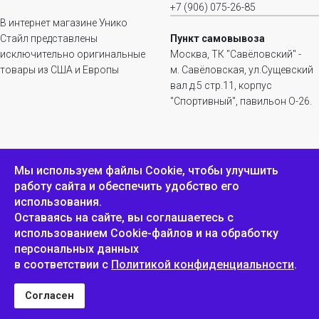
+7 (906) 075-26-85
В интернет магазине Унико
Стайл представлены
Пункт самовывоза
исключительно оригинальные
Москва, ТК "Савёловский" -
товары из США и Европы
м. Савёловская, ул.Сущевский
вал д.5 стр.11, корпус
"Спортивный", павильон О-26.
ИНФОРМАЦИЯ
ОБРАТНАЯ СВЯЗЬ
Мы используем файлы Сookie, чтобы улучшить
работу сайта и обеспечить удобство его
Положение о
Пожаловаться
использования.
конфиденциальности и
защите персональных
Оставаясь на сайте, вы соглашаетесь с
данных
использованием Cookie-файлов и на обработку
персональных данных
в соответствии с
Политикой конфиденциальности
.
Унико Стайл © 2007-2025
Согласен