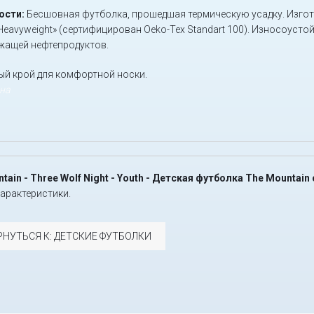
ости:
Бесшовная футболка, прошедшая термическую усадку. Изгот
Heavyweight» (сертифицирован Oeko-Tex Standart 100). Износоусто
жащей нефтепродуктов.
й крой для комфортной носки.
уна
tain - Three Wolf Night - Youth - Детская футболка The Mounta
характеристики.
РНУТЬСЯ К: ДЕТСКИЕ ФУТБОЛКИ