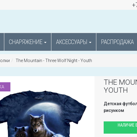
+
СНАРЯЖЕНИЕ
АКСЕССУАРЫ
РАСПРОДАЖА
болки
The Mountain - Three Wolf Night - Youth
THE MOUN
КА
YOUTH
Детская футбол
рисунком
НАЛИЧИЕ В