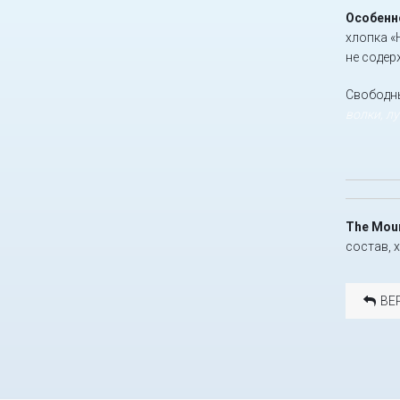
Особенн
хлопка «
не содер
Свободны
волки, л
The Moun
состав, 
ВЕ