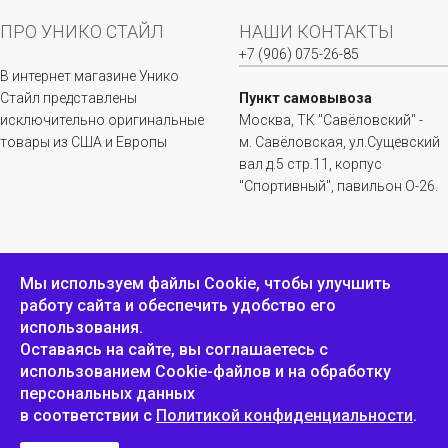
ПРО УНИКО СТАЙЛ
НАШИ КОНТАКТЫ
+7 (906) 075-26-85
В интернет магазине Унико
Стайл представлены
Пункт самовывоза
исключительно оригинальные
Москва, ТК "Савёловский" -
товары из США и Европы
м. Савёловская, ул.Сущевский
вал д.5 стр.11, корпус
"Спортивный", павильон О-26.
ИНФОРМАЦИЯ
ОБРАТНАЯ СВЯЗЬ
Мы используем файлы Сookie, чтобы улучшить
работу сайта и обеспечить удобство его
Положение о
Пожаловаться
использования.
конфиденциальности и
защите персональных
Оставаясь на сайте, вы соглашаетесь с
данных
использованием Cookie-файлов и на обработку
персональных данных
в соответствии с
Политикой конфиденциальности
.
Унико Стайл © 2007-2025