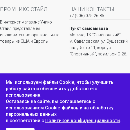
ПРО УНИКО СТАЙЛ
НАШИ КОНТАКТЫ
+7 (906) 075-26-85
В интернет магазине Унико
Стайл представлены
Пункт самовывоза
исключительно оригинальные
Москва, ТК "Савёловский" -
товары из США и Европы
м. Савёловская, ул.Сущевский
вал д.5 стр.11, корпус
"Спортивный", павильон О-26.
ИНФОРМАЦИЯ
ОБРАТНАЯ СВЯЗЬ
Мы используем файлы Сookie, чтобы улучшить
работу сайта и обеспечить удобство его
Положение о
Пожаловаться
использования.
конфиденциальности и
защите персональных
Оставаясь на сайте, вы соглашаетесь с
данных
использованием Cookie-файлов и на обработку
персональных данных
в соответствии с
Политикой конфиденциальности
.
Унико Стайл © 2007-2025