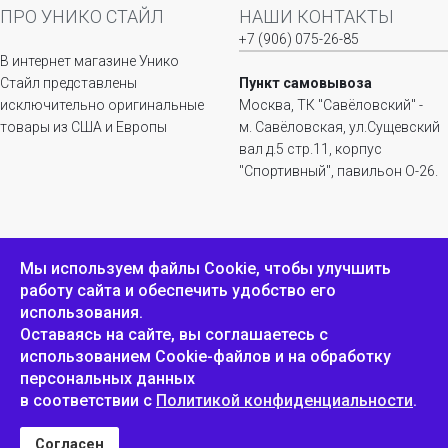
ПРО УНИКО СТАЙЛ
НАШИ КОНТАКТЫ
+7 (906) 075-26-85
В интернет магазине Унико
Стайл представлены
Пункт самовывоза
исключительно оригинальные
Москва, ТК "Савёловский" -
товары из США и Европы
м. Савёловская, ул.Сущевский
вал д.5 стр.11, корпус
"Спортивный", павильон О-26.
ИНФОРМАЦИЯ
ОБРАТНАЯ СВЯЗЬ
Мы используем файлы Сookie, чтобы улучшить
работу сайта и обеспечить удобство его
Положение о
Пожаловаться
использования.
конфиденциальности и
защите персональных
Оставаясь на сайте, вы соглашаетесь с
данных
использованием Cookie-файлов и на обработку
персональных данных
в соответствии с
Политикой конфиденциальности
.
Унико Стайл © 2007-2025
Согласен