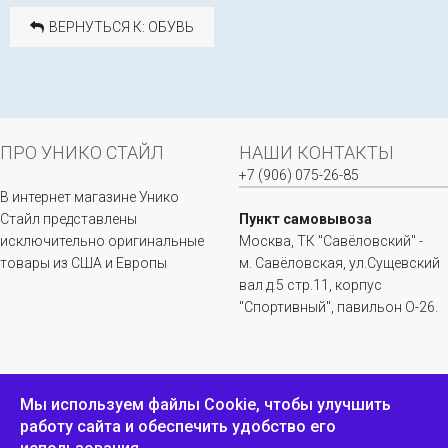
ВЕРНУТЬСЯ К: ОБУВЬ
ПРО УНИКО СТАЙЛ
НАШИ КОНТАКТЫ
+7 (906) 075-26-85
В интернет магазине Унико
Стайл представлены
Пункт самовывоза
исключительно оригинальные
Москва, ТК "Савёловский" -
товары из США и Европы
м. Савёловская, ул.Сущевский
вал д.5 стр.11, корпус
"Спортивный", павильон О-26.
ИНФОРМАЦИЯ
ОБРАТНАЯ СВЯЗЬ
Мы используем файлы Сookie, чтобы улучшить
работу сайта и обеспечить удобство его
Положение о
Пожаловаться