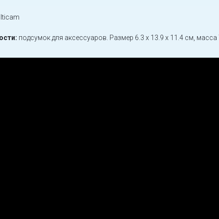
lticam
ости:
подсумок для аксессуаров. Размер 6.3 x 13.9 x 11.4 см, масса 